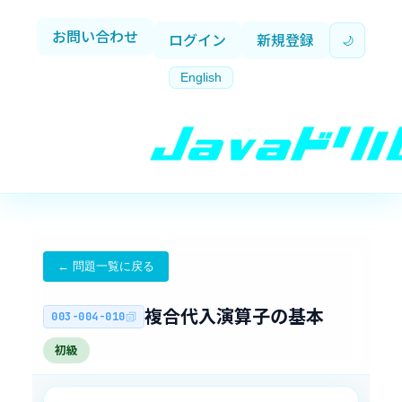
お問い合わせ
ログイン
新規登録
🌙
English
← 問題一覧に戻る
複合代入演算子の基本
003-004-010
初級