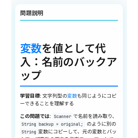
問題説明
変数
を値として代
入：名前のバックア
ップ
学習目標
: 文字列型の
変数
も同じようにコピ
ーできることを理解する
この問題では
:
で名前を読み取り、
Scanner
のように別の
String backup = original;
変数にコピーして、元の変数とバッ
String