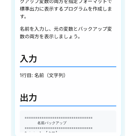
クアップ変数の両方を指定フォーマットで
標準出力に表示するプログラムを作成しま
す。
名前を入力し、元の変数とバックアップ変
数の両方を表示しましょう。
入力
1行目: 名前（文字列）
出力
==
==
==
==
==
==
==
==
==
==
==
==
==
==
==
==
==
==
==
==
==
==
==
==
==
==
==
==
==
==
==
==
Original
:
[
名前
]