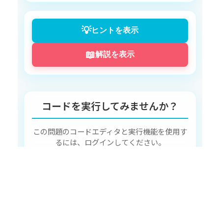
Backup
:
[
名前
]
==
==
==
==
==
==
==
==
==
==
==
==
==
==
==
==
```java

💡
ヒントを表示
## 具体例

📖
### 例
1
:
Tanaka
さんの名前をバックアップ

解説を表示
入力
:
Tanaka
```java

出力
:
コードを実行してみませんか？
==
==
==
==
==
==
==
==
==
==
==
==
==
==
==
==
==
==
==
==
==
==
==
==
==
==
==
==
==
==
==
==
この問題のコードエディタと実行機能を使用す
Original
:
Tanaka
るには、ログインしてください。
Backup
:
Tanaka
==
==
==
==
==
==
==
==
==
==
==
==
==
==
==
==
ログインして挑戦する
アカウントをお持ちでない方