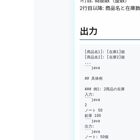
1行目: 商品数（整数）
2行目以降: 商品名と在庫
出力
[
商品名
1
]
:
[
在庫
1
]
[
商品名
2
]
:
[
在庫
2
]
.
.
.
```java

## 具体例

### 例
1
:
2
商品の在庫

入力
:
2
ノート 
50
鉛筆 
100
```java

出力
:
```java

ノート
:
50
個
