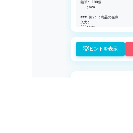
鉛筆
:
100
個

```java

### 例
2
:
3
商品の在庫

入力
:
3
A
10
B
20
C
30
💡
ヒントを表示
```java

出力
:
A
:
10
B
:
20
C
:
30
個

```java

### 例
3
:
1
商品（境界値）

この問
入力
:
1
X
0
```java

出力
: