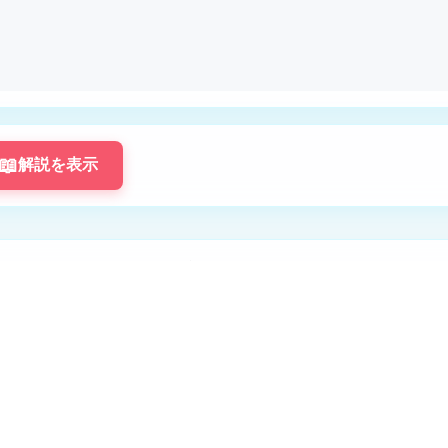
📖
解説を表示
コードを実行してみませんか？
題のコードエディタと実行機能を使用するには、ログインしてく
ログインして挑戦する