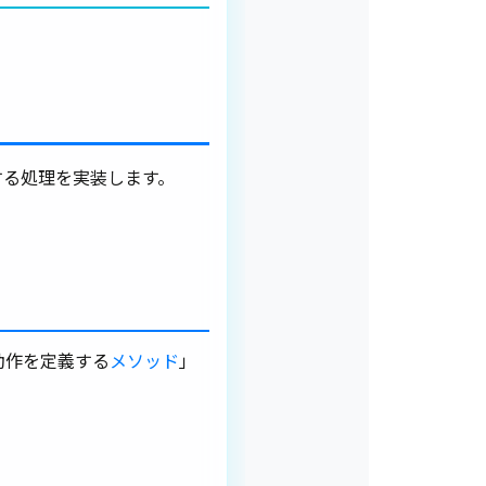
する処理を実装します。
動作を定義する
メソッド
」