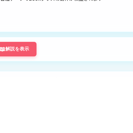
📖
解説を表示
コードを実行してみませんか？
題のコードエディタと実行機能を使用するには、ログインしてく
ログインして挑戦する