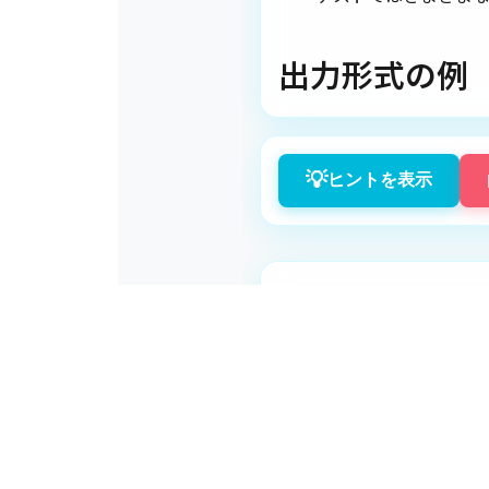
出力形式の例
💡
ヒントを表示
この問