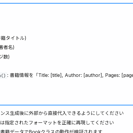
書籍タイトル)
著者名)
ジ数)
: 書籍情報を「Title: [title], Author: [author], Pages:
o()
タンス生成後に外部から直接代入できるようにしてください
)メソッドは指定されたフォーマットを正確に再現してください
書籍データでBookクラスの動作が検証されます