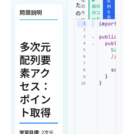
答
●
た
の
自分
例
問題説明
を
モ
のコ
の
表
ー
ード
解
示
import
 java
1
ド:
答
2
public
clas
3
⌄
public
st
多次元
4
⌄
Scanner
5
// ここ
配列要
6
7
    sc.clos
素アク
8
  }
9
}
セス：
10
ポイン
ト取得
学習目標
: 2次元