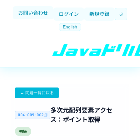
お問い合わせ
ログイン
新規登録
🌙
English
← 問題一覧に戻る
多次元配列要素アクセ
004-009-002
ス：ポイント取得
あ
初級
現
解
な
在