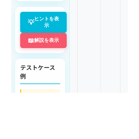
週間ポイント獲得
表から特定日の特
ヒントを表
💡
定店舗のポイント
示
を取得します。2
次元配列に格納さ
📖
解説を表示
れたポイントデー
タから、指定され
た日と店舗のポイ
テストケース
ントを取り出す方
例
法を学びます。数
値型の2次元配列
でも同じ
※ 出力例はプロ
グラミングの国
array[行][列]の形
際標準に準拠し
式でアクセスでき
英語で表示して
ることを理解しま
います
残
す。
コードを
り
▶️
実行
10