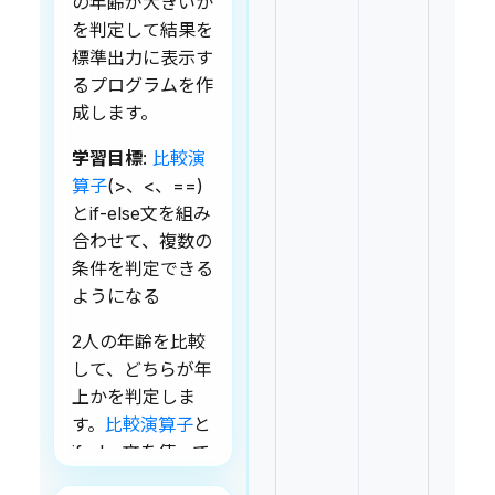
の年齢が大きいか
を判定して結果を
標準出力に表示す
るプログラムを作
成します。
学習目標
:
比較演
算子
(>、<、==)
とif-else文を組み
合わせて、複数の
条件を判定できる
ようになる
2人の年齢を比較
して、どちらが年
上かを判定しま
す。
比較演算子
と
if-else文を使って
値の大小関係を調