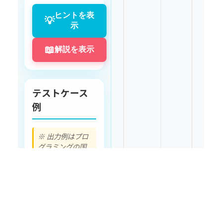
べましょう。
ヒントを表
💡
示
入力
📖
解説を表示
1行目: Aさんの年
齢（整数）
テストケース
2行目: Bさんの年
齢（整数）
例
※ 出力例はプロ
出力
グラミングの国
際標準に準拠し
英語で表示して
Aさんが年上の場
います
合:
残
コードを
り
A
さん
:
[
年齢
1
]
▶️
正常系
実行
B
さん
:
[
年齢
2
]
10