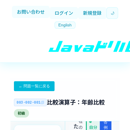
お問い合わせ
ログイン
新規登録
🌙
English
← 問題一覧に戻る
比較演算子：年齢比較
003-002-001
あ
初級
現
解
な
在
答
●
た
の
自分
例