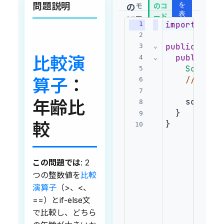
問題説明
を
モ
のコ
の
表
ー
ード
解
示
import
 java
1
ド:
答
2
public
clas
3
⌄
public
st
比較演
4
⌄
Scanner
5
// ここ
算子
：
6
7
    sc.clos
年齢比
8
  }
9
}
較
10
この問題では
: 2
つの整数値を
比較
演算子
（>、<、
==）とif-else文
で比較し、どちら