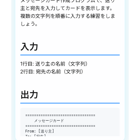
メッセージカード作成プログラムで、送り
主と宛先を入力してカードを表示します。
複数の文字列を順番に入力する練習をしま
しょう。
入力
1行目: 送り主の名前（文字列）
2行目: 宛先の名前（文字列）
出力
==
==
==
==
==
==
==
==
==
==
==
==
==
==
==
==
==
==
==
==
==
==
==
==
==
==
==
==
==
==
==
==
From
:
[
送り主
]
To
:
[
宛先
]