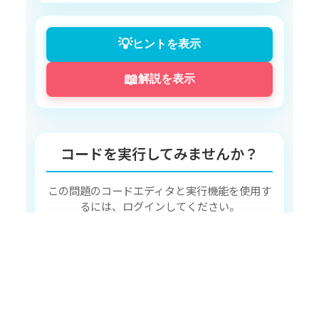
Thank
 you
!
==
==
==
==
==
==
==
==
==
==
==
==
==
==
==
==
💡
ヒントを表示
📖
解説を表示
コードを実行してみませんか？
この問題のコードエディタと実行機能を使用す
るには、ログインしてください。
ログインして挑戦する
アカウントをお持ちでない方