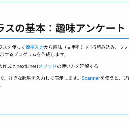
rクラスの基本：趣味アンケート
rクラスを使って
標準入力
から趣味（文字列）を1行読み込み、フ
示するプログラムを作成します。
の作成とnextLine()
メソッド
の使い方を理解する
で、好きな趣味を入力して表示します。
Scanner
を使うと、プ
。