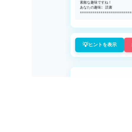
素敵な趣味ですね！

あなたの趣味
:
==
==
==
==
==
==
==
==
==
==
==
==
=
💡
ヒントを表示
この問