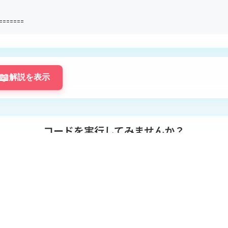
=
==
==
==
📖
解説を表示
コードを実行してみませんか？
題のコードエディタと実行機能を使用するには、ログインしてく
ログインして挑戦する