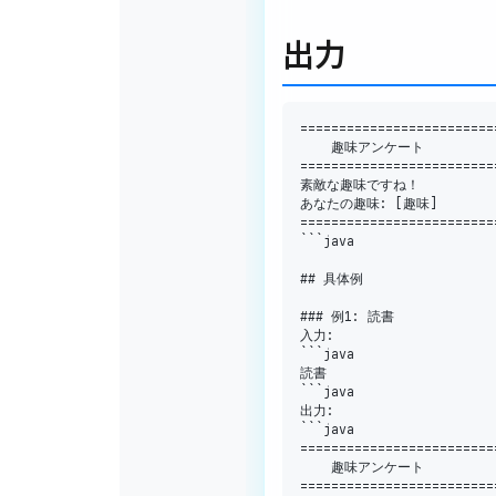
出力
==
==
==
==
==
==
==
==
==
==
==
==
=
==
==
==
==
==
==
==
==
==
==
==
==
=
素敵な趣味ですね！

あなたの趣味
:
[
趣味
]
==
==
==
==
==
==
==
==
==
==
==
==
=
```java

## 具体例

### 例
1
:
 読書

入力
:
```java

読書

```java

出力
:
==
==
==
==
==
==
==
==
==
==
==
==
=
==
==
==
==
==
==
==
==
==
==
==
==
=