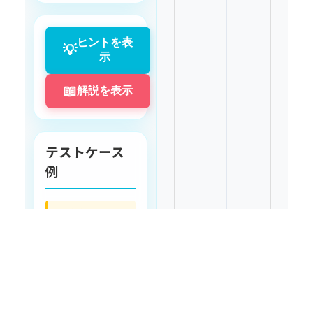
プログラムで、名
前を入力して表示
ヒントを表
💡
します。Scanner
示
クラスは、キーボ
ードからデータを
📖
解説を表示
受け取るための道
具です。
テストケース
入力
例
1行目: 名前（文字
※ 出力例はプロ
列）
グラミングの国
際標準に準拠し
英語で表示して
います
出力
残
コードを
り
▶️
実行
10