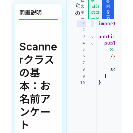
答
●
た
の
自分
例
問題説明
を
モ
のコ
の
表
ー
ード
解
示
import
 java
1
ド:
答
2
public
clas
3
⌄
public
st
Scanne
4
⌄
Scanner
5
// ここ
rクラス
6
7
    sc.clos
の基
8
  }
9
}
本：お
10
名前ア
ンケー
ト