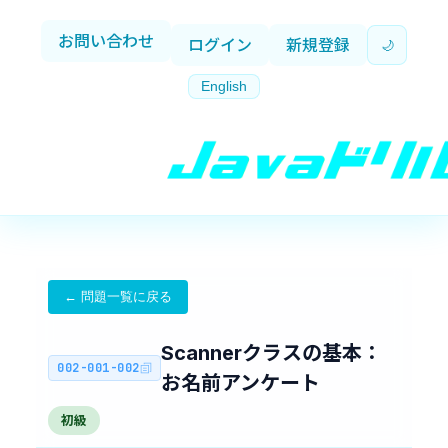
お問い合わせ
ログイン
新規登録
🌙
English
← 問題一覧に戻る
Scannerクラスの基本：
002-001-002
お名前アンケート
あ
初級
現
解
な
在