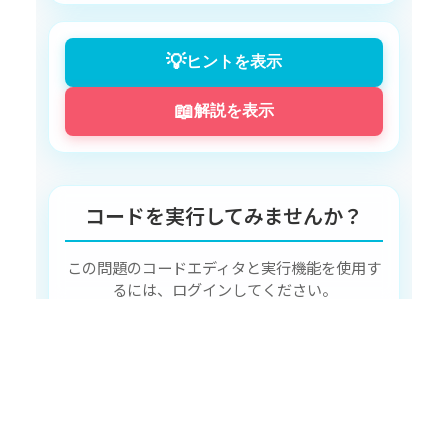
す。これは、箱の中に何を入れるかを決める
ルールのようなものです：
💡
ヒントを表示
String型
：文字列（文字の集まり）を
📖
保存する箱。映画のタイトルや感想な
解説を表示
ど、テキスト情報を入れます。
int型
：整数（-2, -1, 0, 1, 2...）を保存
する箱。評価点数など、数値情報を入
コードを実行してみませんか？
れます。
double型
：小数を含む数値を保存する
この問題のコードエディタと実行機能を使用す
箱。今回は使いませんが、例えば平均
るには、ログインしてください。
点（8.5点など）を扱う時に使います。
ログインして挑戦する
Scannerクラスとは何か
Scanner
は、Javaに標準で用意されてい
る、キーボードからの入力を読み取るため
アカウントをお持ちでない方
の道具です。これを使わないと、プログラム