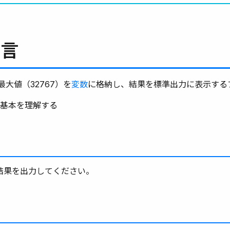
宣言
最大値（32767）を
変数
に格納し、結果を標準出力に表示する
言の基本を理解する
、結果を出力してください。